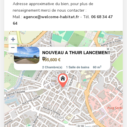
Adresse approximative du bien, pour plus de
renseignement merci de nous contacter :
Mail :
agence@welcome-habitat.fr
- Tél.
06 68 34 47
64
NOUVEAU A THUIR LANCEMENT
D’
195,600 €
2
2 Chambre(s)
1 Salle de bains
60 m