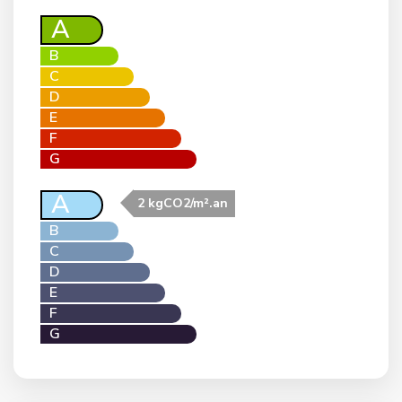
A
B
C
D
E
F
G
A
2 kgCO2/m².an
B
C
D
E
F
G