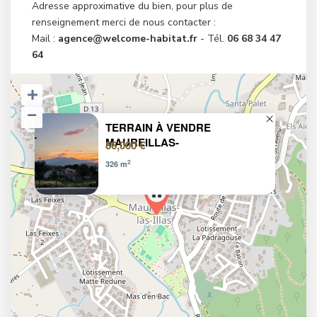
Adresse approximative du bien, pour plus de
renseignement merci de nous contacter :
Mail :
agence@welcome-habitat.fr
- Tél.
06 68 34 47
64
TERRAIN À VENDRE
MAUREILLAS-
86,000 €
2
326 m