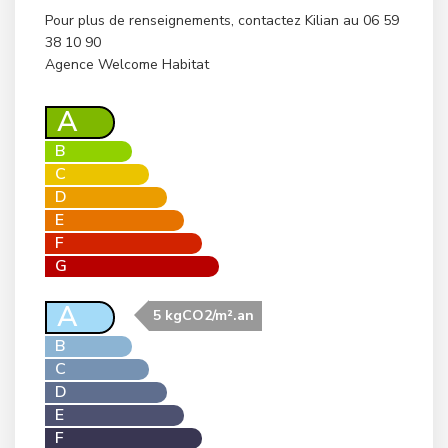
Pour plus de renseignements, contactez Kilian au 06 59
38 10 90
Agence Welcome Habitat
A
B
C
D
E
F
G
A
5 kgCO2/m².an
B
C
D
E
F